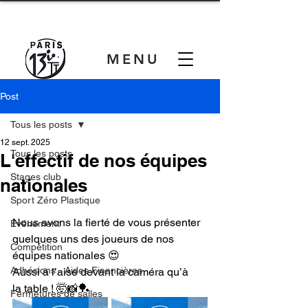
MENU
Post
Tous les posts
12 sept. 2025
Tous les posts
L'effectif de nos équipes
Stages club
nationales
Sport Zéro Plastique
Nous avons la fierté de vous présenter 
Evénement
quelques uns des joueurs de nos 
Compétition
équipes nationales 😍
Adhésions - Aides Financières
Aussi à l’aise devant la caméra qu’à 
la table ! 🤯📸🏓
Fermetures de salles