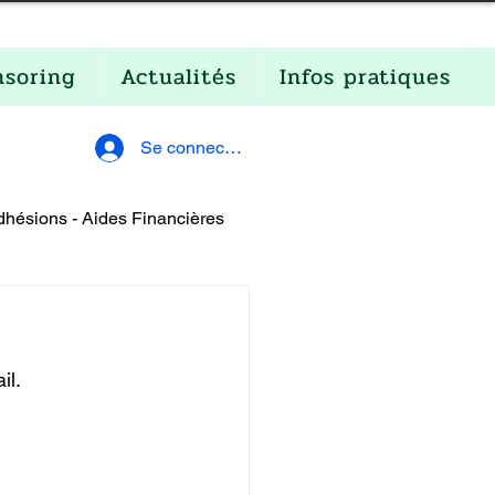
nsoring
Actualités
Infos pratiques
Se connecter
dhésions - Aides Financières
il.