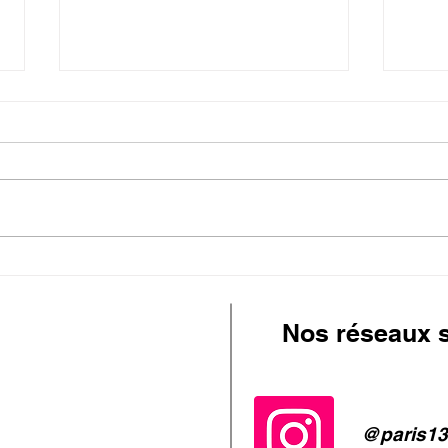
Stage Été
Stag
Nos réseaux 
@paris13