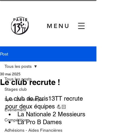
MENU
Post
Tous les posts
30 mai 2025
Tous les posts
Le club recrute !
Stages club
Le club de Paris13TT recrute 
Sport Zéro Plastique
pour deux équipes 
💪🏻
Evénement
La Nationale 2 Messieurs
Compétition
La Pro B Dames
Adhésions - Aides Financières