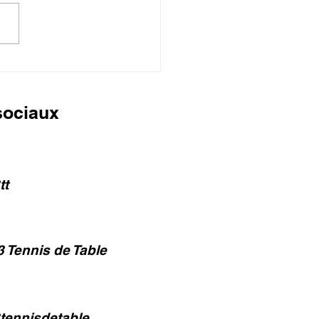
rs, Césars ... Labels
sociaux
tt
 Tennis de Table
tennisdetable