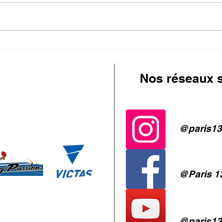
Stage Été
Osca
Nos réseaux 
@paris13
@Paris 13
@paris13