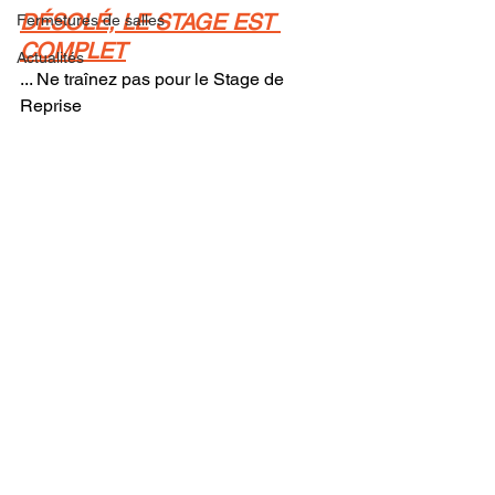
DÉSOLÉ, LE STAGE EST 
Fermetures de salles
COMPLET
Actualités
... Ne traînez pas pour le Stage de 
Reprise