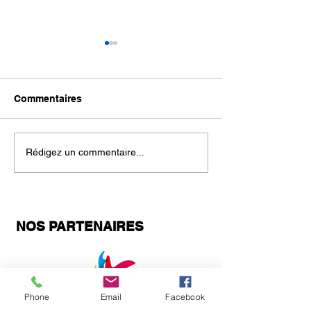
Commentaires
Stage Été
Oscars, Césars 
Rédigez un commentaire...
Labels
NOS PARTENAIRES
Phone
Email
Facebook