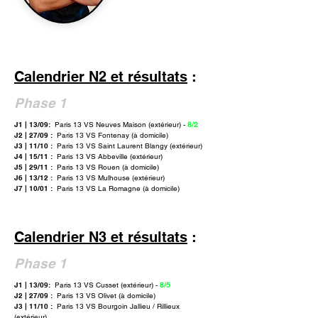
Calendrie
r N2 et résultats
:
Phase 1
J1 | 13/09:
Paris 13 VS Neuves Maison (extérieur) -
8/2
J2 | 27/09 :
Paris 13 VS Fontenay (à domicile)
J3 | 11/10 :
Paris 13 VS Saint Laurent Blangy (extérieur)
J4 | 15/11 :
Paris 13 VS Abbeville (extérieur)
J5 | 29/11 :
Paris 13 VS Rouen (à domicile)
J6 | 13/12 :
Paris 13 VS Mulhouse (extérieur)
J7 | 10/01 :
Paris 13 VS La Romagne (à domicile)
Calendrie
r N3 et résultats
:
Phase 1
J1 | 13/09:
Paris 13 VS Cusset (extérieur) -
8/5
J2 | 27/09 :
Paris 13 VS Olivet (à domicile)
J3 | 11/10 :
Paris 13 VS Bourgoin Jallieu / Rillieux
(extérieur)