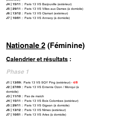
J4 | 15/11 :
Paris 13 VS Barjouville (extérieur)
J5 | 29/11 :
Paris 13 VS Villes aux Dames (à domicile)
J6 | 13/12 :
Paris 13 VS Clamart (extérieur)
J7 | 10/01 :
Paris 13 VS Annecy (à domicile)
Nationale 2
(Féminine)
Calendrie
r et résultats
:
Phase 1
J1 | 13/09:
Paris 13 VS SQY Ping (extérieur) -
4/8
J2 | 27/09 :
Paris 13 VS Entente Ozon / Monqui (à
domicile)
J3 | 11/10 :
Pas de match
J4 | 15/11 :
Paris 13 VS Bois Colombes (extérieur)
J5 | 29/11 :
Paris 13 VS Gigean (à domicile)
J6 | 13/12 :
Paris 13 VS Nîmes (extérieur)
J7 | 10/01 :
Paris 13 VS Arles (à domicile)