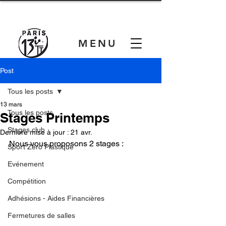
MENU
Post
Tous les posts
13 mars
Tous les posts
Stages Printemps
Stages club
Dernière mise à jour :
21 avr.
Nous vous proposons 2 stages :   
Sport Zéro Plastique
Evénement
Compétition
Adhésions - Aides Financières
Fermetures de salles